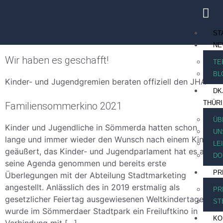
ST
NE
Wir haben es geschafft!
TE
BL
Kinder- und Jugendgremien beraten offiziell den JHA
DK
THÜR
Familiensommerkino 2021
ÜB
Kinder und Jugendliche in Sömmerda hatten schon
UN
lange und immer wieder den Wunsch nach einem Kino
LE
geäußert, das Kinder- und Jugendparlament hat es auf
DO
seine Agenda genommen und bereits erste
PR
Überlegungen mit der Abteilung Stadtmarketing
angestellt. Anlässlich des in 2019 erstmalig als
PR
gesetzlicher Feiertag ausgewiesenen Weltkindertages
ST
wurde im Sömmerdaer Stadtpark ein Freiluftkino in
KO