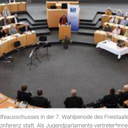
lfeausschusses in der 7. Wahlperiode des Freistaa
nferenz statt. Als Jugendparlaments-vertreter*innen