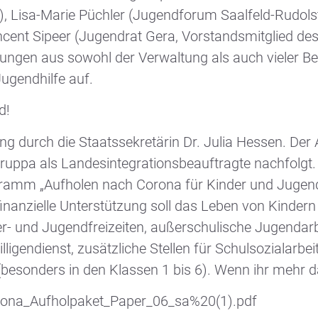
, Lisa-Marie Püchler (Jugendforum Saalfeld-Rudols
ent Sipeer (Jugendrat Gera, Vorstandsmitglied des
sungen aus sowohl der Verwaltung als auch vieler B
Jugendhilfe auf.
d!
 durch die Staatssekretärin Dr. Julia Hessen. Der
uppa als Landesintegrationsbeauftragte nachfolgt. 
ogramm „Aufholen nach Corona für Kinder und Jugend
inanzielle Unterstützung soll das Leben von Kindern
er- und Jugendfreizeiten, außerschulische Jugendar
illigendienst, zusätzliche Stellen für Schulsozialarb
esonders in den Klassen 1 bis 6). Wenn ihr mehr da
rona_Aufholpaket_Paper_06_sa%20(1).pdf