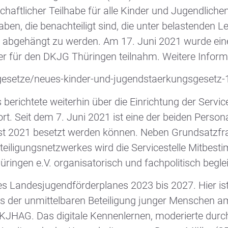
lschaftlicher Teilhabe für alle Kinder und Jugendli
ben, die benachteiligt sind, die unter belastende
be abgehängt zu werden. Am 17. Juni 2021 wurde ei
er für den DKJG Thüringen teilnahm. Weitere Informa
/gesetze/neues-kinder-und-jugendstaerkungsgesetz
erichtete weiterhin über die Einrichtung der Servi
t. Seit dem 7. Juni 2021 ist eine der beiden Person
ust 2021 besetzt werden können. Neben Grundsatzfra
teiligungsnetzwerkes wird die Servicestelle Mitbe
ingen e.V. organisatorisch und fachpolitisch begle
es Landesjugendförderplanes 2023 bis 2027. Hier ist
us der unmittelbaren Beteiligung junger Menschen 
JHAG. Das digitale Kennenlernen, moderierte durch 