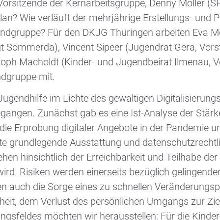
 Vorsitzende der Kernarbeitsgruppe, Denny Möller (
lan? Wie verläuft der mehrjährige Erstellungs- und
gendgruppe? Für den DKJG Thüringen arbeiten Eva 
t Sömmerda), Vincent Sipeer (Jugendrat Gera, Vor
oph Macholdt (Kinder- und Jugendbeirat Ilmenau, 
ndgruppe mit.
ugendhilfe im Lichte des gewaltigen Digitalisierun
egangen. Zunächst gab es eine Ist-Analyse der Stär
ie Erprobung digitaler Angebote in der Pandemie un
te grundlegende Ausstattung und datenschutzrechtl
n hinsichtlich der Erreichbarkeit und Teilhabe der
ird. Risiken werden einerseits bezüglich gelingender
allen auch die Sorge eines zu schnellen Veränderung
heit, dem Verlust des persönlichen Umgangs zur Ziel
ungsfeldes möchten wir herausstellen: Für die Kinde