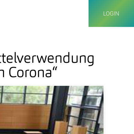
LOGIN
ttelverwendung
h Corona“