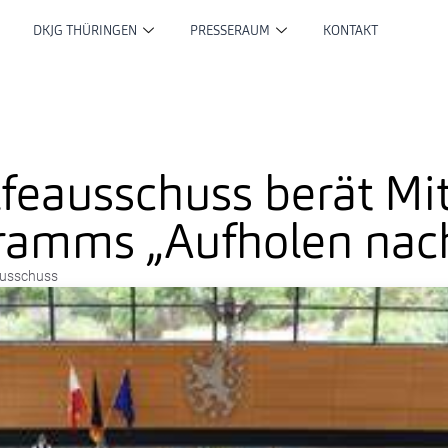
DKJG THÜRINGEN
PRESSERAUM
KONTAKT
feausschuss berät Mi
ramms „Aufholen nac
ausschuss